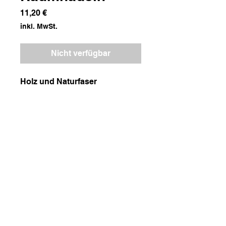
Preis
11,20 €
inkl. MwSt.
Nicht verfügbar
Holz und Naturfaser
Maße
5x 3x30
Gewicht
100g