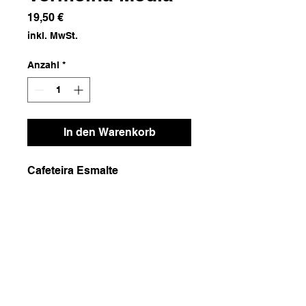
Preis
19,50 €
inkl. MwSt.
Anzahl
*
In den Warenkorb
Cafeteira Esmalte
Dimensões
10x18x20
Peso
500g