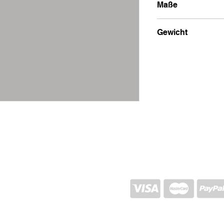
Maße
6x23x10
Gewicht
250g
VERSAND UND RÜCKGABE
STORE-RICHTLINIEN