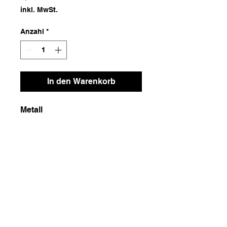
inkl. MwSt.
Anzahl
*
In den Warenkorb
Metall
Maße
15x17x11
Gewicht
250g