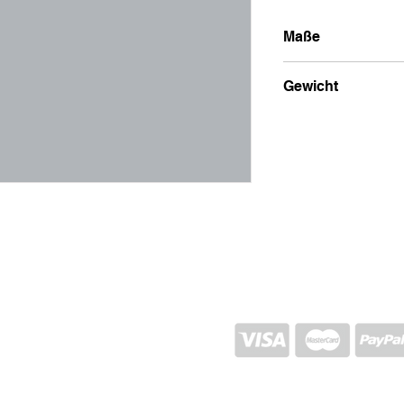
Maße
5x24
Gewicht
50 g
VERSAND UND RÜCKGABE
STORE-RICHTLINIEN