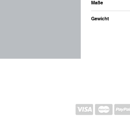
Maße
10x8
Gewicht
100g
VERSAND UND RÜCKGABE
STORE-RICHTLINIEN