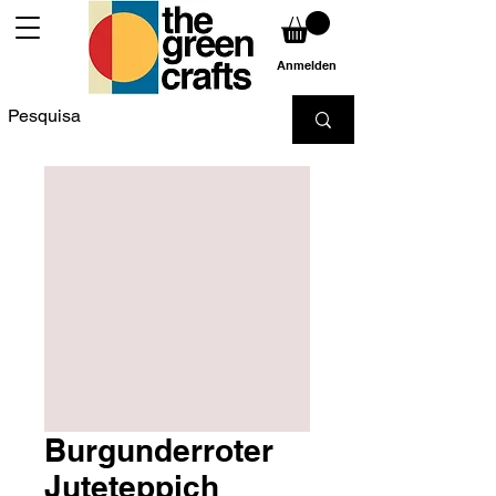
Anmelden
Burgunderroter
Juteteppich