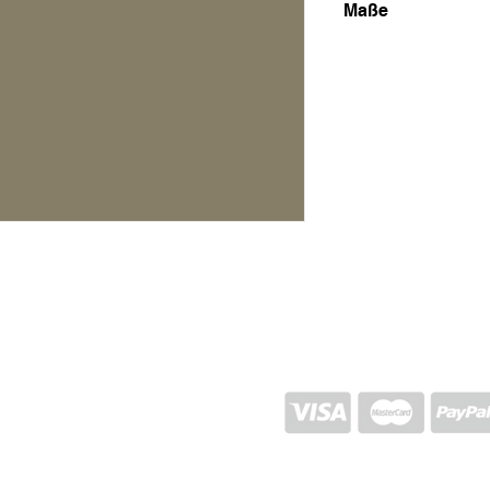
Maße
1,24x1,84
VERSAND UND RÜCKGABE
STORE-RICHTLINIEN