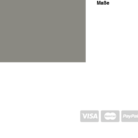
Maße
1,24x1,84
VERSAND UND RÜCKGABE
STORE-RICHTLINIEN