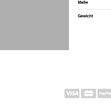
Maße
8x1x26
Gewicht
100g
VERSAND UND RÜCKGABE
STORE-RICHTLINIEN