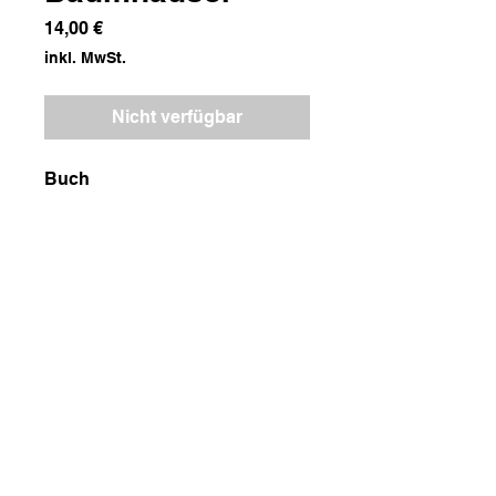
Preis
14,00 €
inkl. MwSt.
Nicht verfügbar
Buch
Maße
23x32x1
Gewicht
800g