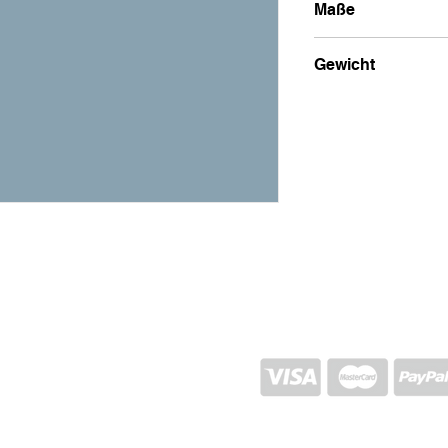
Maße
12x12x12
Gewicht
1200g
VERSAND UND RÜCKGABE
STORE-RICHTLINIEN