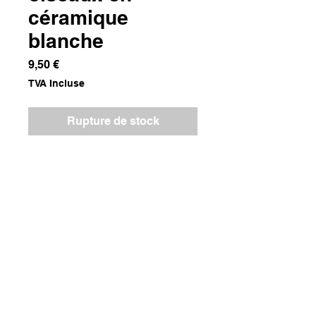
céramique
blanche
Prix
9,50 €
TVA Incluse
Rupture de stock
Céramique
Dimensions
16x22x9