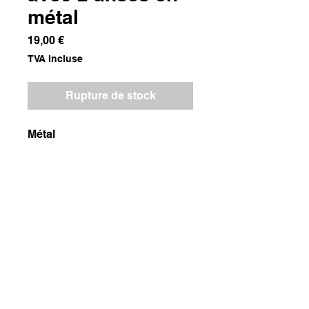
métal
Prix
19,00 €
TVA Incluse
Rupture de stock
Métal
Dimensions
30x30x25
Poids
600g