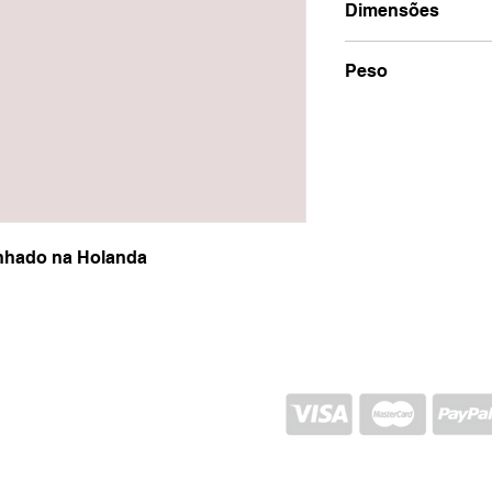
Dimensões
20x20
Peso
1100g
enhado na Holanda
EXPÉDITION ET RETOUR
POLITIQUE DU MAGASIN