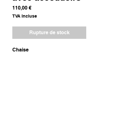
Prix
110,00 €
TVA Incluse
Rupture de stock
Chaise
Dimensions
71,5x28x73
Poids
7000g