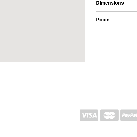
Dimensions
16x24x5
Poids
950g
EXPÉDITION ET RETOUR
POLITIQUE DU MAGASIN