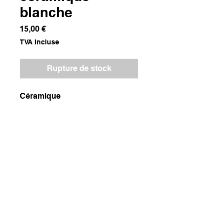
blanche
Prix
15,00 €
TVA Incluse
Rupture de stock
Céramique
Dimensions
24x24x7
Poids
1000g