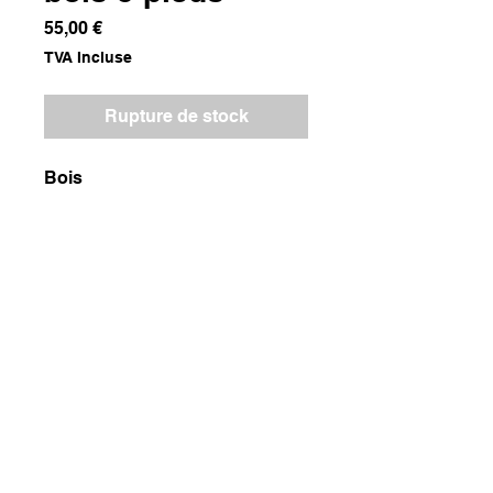
Prix
55,00 €
TVA Incluse
Rupture de stock
Bois
Dimensions
35x35x45
Poids
600g