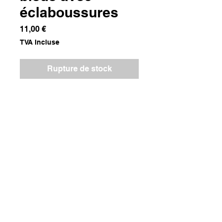
éclaboussures
Prix
11,00 €
TVA Incluse
Rupture de stock
Dimensions
28x28x2
Poids
800g
COPYRIGHT © 2023 ASSOCIACÃO DOLMEN