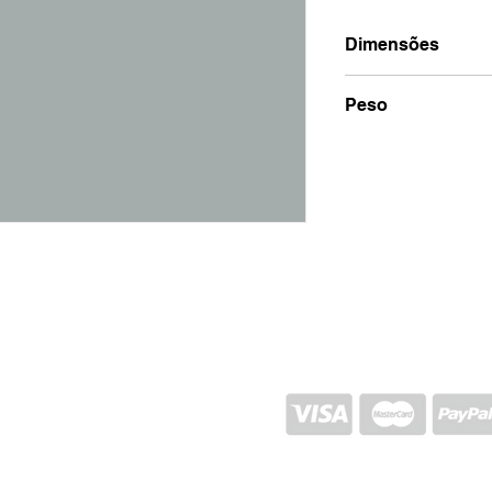
Dimensões
9x9x12
Peso
300g
ENVIO E RETORNO
POLÍTICA DA LOJA