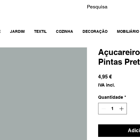
E
JARDIM
TEXTIL
COZINHA
DECORAÇÃO
MOBILIÁRIO
Açucareir
Pintas Pre
Preço
4,95 €
IVA incl.
Quantidade
*
Adic