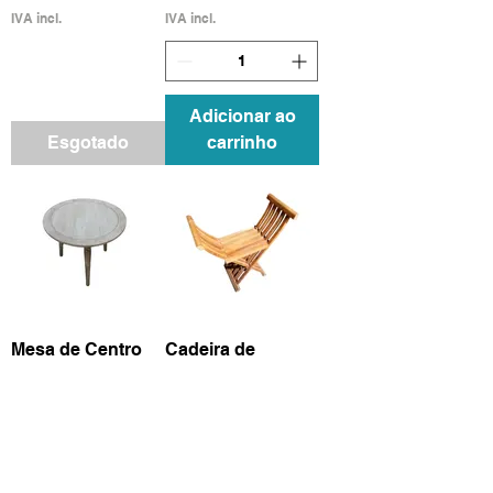
IVA incl.
IVA incl.
Adicionar ao
Esgotado
carrinho
Mesa de Centro
Cadeira de
com Insicões
Madeira com
Handmade India
Braços
Preço
Preço
80,00 €
110,00 €
IVA incl.
IVA incl.