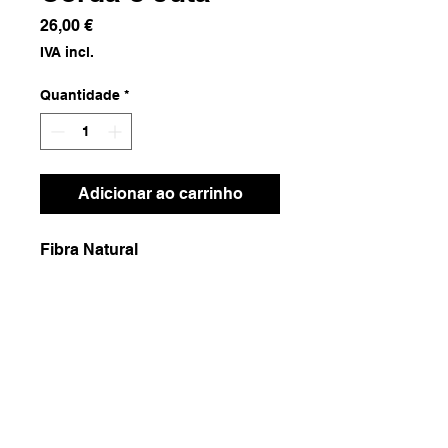
Preço
26,00 €
IVA incl.
Quantidade
*
Adicionar ao carrinho
Fibra Natural
Dimensões
39x39x16
Peso
500g