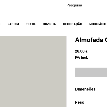
E
JARDIM
TEXTIL
COZINHA
DECORAÇÃO
MOBILIÁRIO
Almofada 
Preço
28,00 €
IVA incl.
Dimensões
43x43x10
Peso