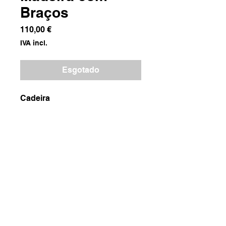
Braços
Preço
110,00 €
IVA incl.
Esgotado
Cadeira
Dimensões
71.5x28x73
Peso
7000g