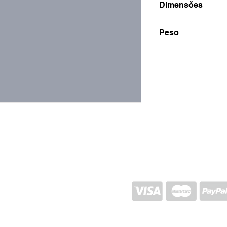
Dimensões
2x7x14
Peso
100g
ENVIO E RETORNO
POLÍTICA DA LOJA