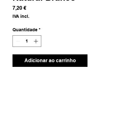
Preço
7,20 €
IVA incl.
Quantidade
*
Adicionar ao carrinho
Fibra Natural
Dimensões
15m