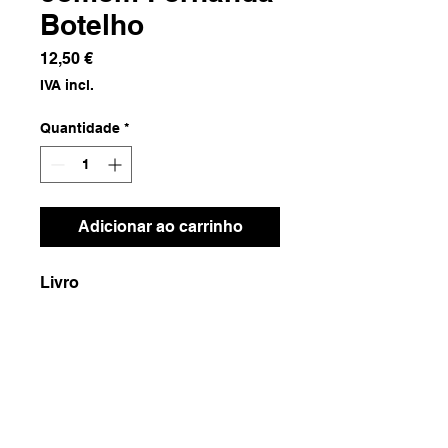
Botelho
Preço
12,50 €
IVA incl.
Quantidade
*
Adicionar ao carrinho
Livro
Dimensões
12x19.5x1
Peso
210g