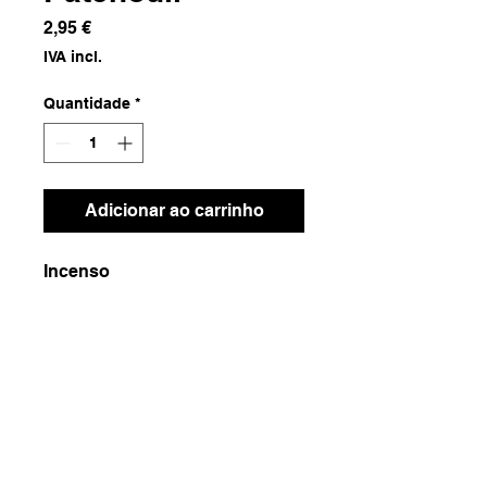
Preço
2,95 €
IVA incl.
Quantidade
*
Adicionar ao carrinho
Incenso
Dimensões
5x26
Peso
100g