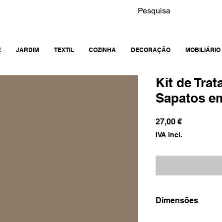
E
JARDIM
TEXTIL
COZINHA
DECORAÇÃO
MOBILIÁRIO
Kit de Tra
Sapatos e
Preço
27,00 €
IVA incl.
Dimensões
15x29.5x18