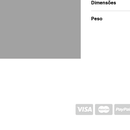
Dimensões
4x12x3
Peso
100g
ENVIO E RETORNO
POLÍTICA DA LOJA