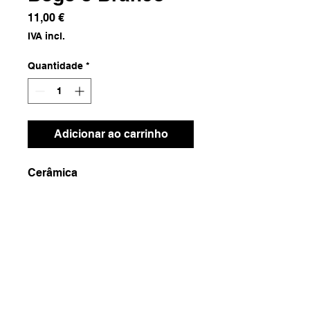
Preço
11,00 €
IVA incl.
Quantidade
*
Adicionar ao carrinho
Cerâmica
Dimensões
27x27x2. 5
Peso
1110g