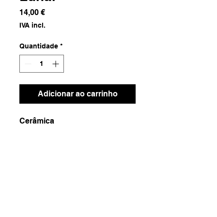
Preço
14,00 €
IVA incl.
Quantidade
*
Adicionar ao carrinho
Cerâmica
Dimensões
26x26x5.5
Peso
900g