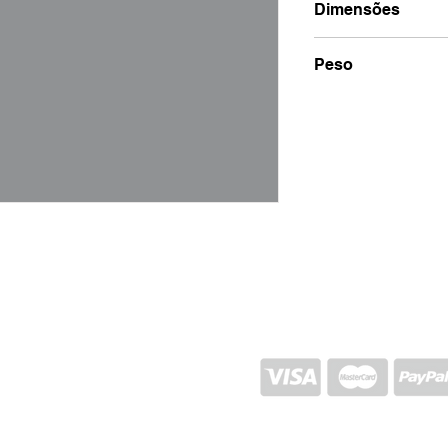
Dimensões
23x23x3
Peso
500g
ENVIO E RETORNO
POLÍTICA DA LOJA