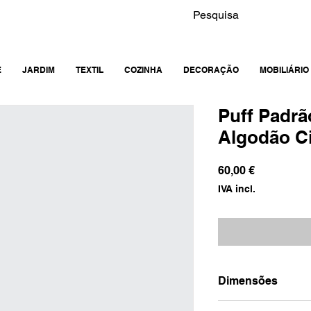
E
JARDIM
TEXTIL
COZINHA
DECORAÇÃO
MOBILIÁRIO
Puff Padr
Algodão C
Preço
60,00 €
IVA incl.
Dimensões
50x50x30