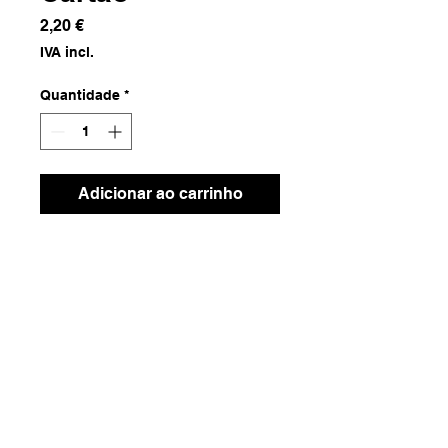
Preço
2,20 €
IVA incl.
Quantidade
*
Adicionar ao carrinho
Cartão
Dimensões
21.5x14.5x6