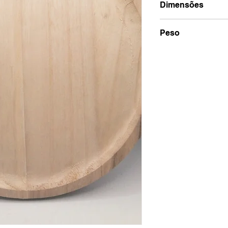
Dimensões
38x30x2
Peso
300g