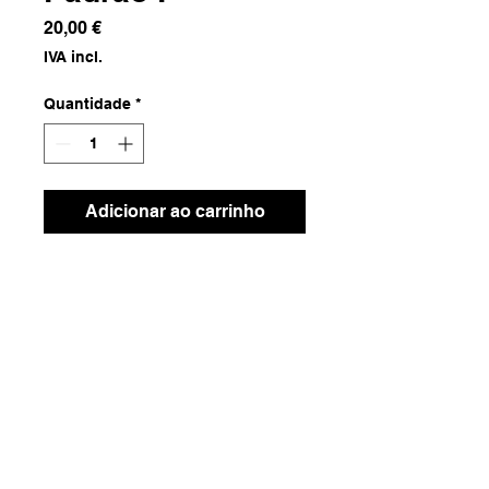
Preço
20,00 €
IVA incl.
Quantidade
*
Adicionar ao carrinho
Tecido com Tingimento Natural
Dimensões
1.24x1.84