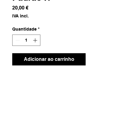
Preço
20,00 €
IVA incl.
Quantidade
*
Adicionar ao carrinho
Tecido com Tingimento Natural
Dimensões
1.24x1.84