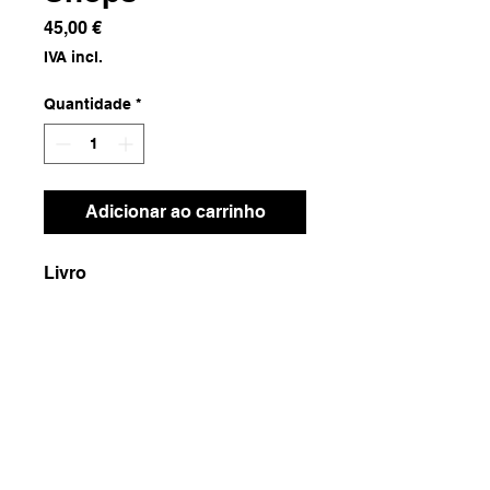
Preço
45,00 €
IVA incl.
Quantidade
*
Adicionar ao carrinho
Livro
Dimensões
23x29.5x3.5
Peso
1850g