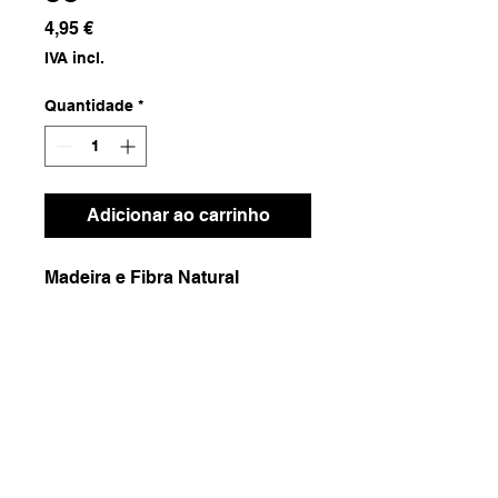
Preço
4,95 €
IVA incl.
Quantidade
*
Adicionar ao carrinho
Madeira e Fibra Natural
Dimensões
7x1x24
Pesos
100g