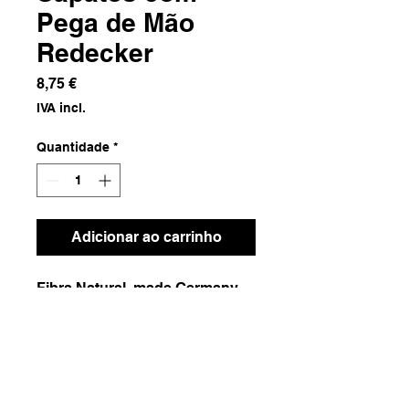
Pega de Mão
Redecker
Preço
8,75 €
IVA incl.
Quantidade
*
Adicionar ao carrinho
Fibra Natural, made Germany
Dimensões
7x7x45
Peso