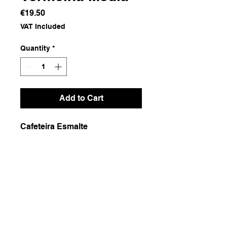
Price
€19.50
VAT Included
Quantity
*
Add to Cart
Cafeteira Esmalte
Dimensões
10x18x20
Peso
500g